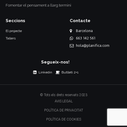
Fomentar el pensament a llarg termini
Seccions
Contacte
Barcelona
El projecte
663 142 561
Tallers
hola@planifica.com
Segueix-nos!
Linkedin
Butlletí 2+1
© Tots els drets reservats 2023
AVIS LEGAL
POLÍTICA DE PRIVACITAT
POLÍTICA DE COOKIES