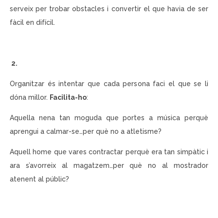
serveix per trobar obstacles i convertir el que havia de ser
fàcil en difícil.
2.
Organitzar és intentar que cada persona faci el que se li
dóna millor.
Facilita-ho
:
Aquella nena tan moguda que portes a música perquè
aprengui a calmar-se…per què no a atletisme?
Aquell home que vares contractar perquè era tan simpàtic i
ara s’avorreix al magatzem…per què no al mostrador
atenent al públic?