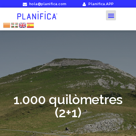
hola@planifica.com
Planifica.APP
1.000 quilòmetres
(2+1)