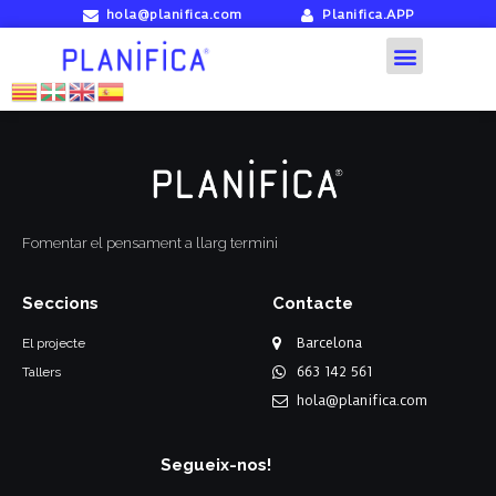
hola@planifica.com
Planifica.APP
Fomentar el pensament a llarg termini
Seccions
Contacte
Barcelona
El projecte
663 142 561
Tallers
hola@planifica.com
Segueix-nos!