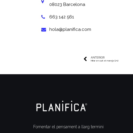
08023 Barcelona
663 142 561
hola@planifica.com
ANTERIOR
Mirar en curt et mareja (2+1)
Fomentar el pensament a llarg termini