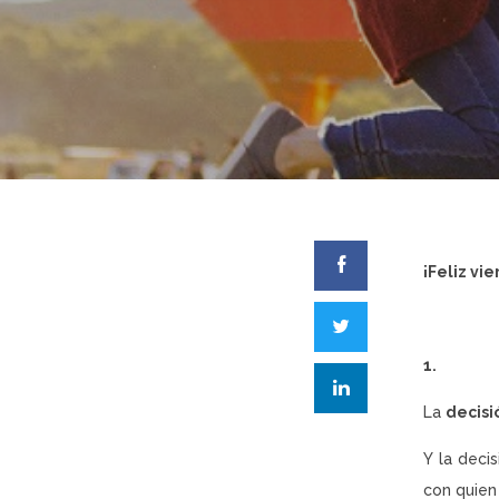
¡Feliz vie
1.
La
decisi
Y la deci
con quien