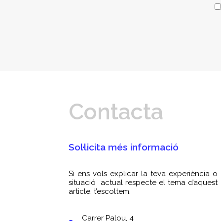
Contacta
Sol·licita més informació
Si ens vols explicar la teva experiència o
situació actual respecte el tema d’aquest
article, t’escoltem.
Carrer Palou, 4