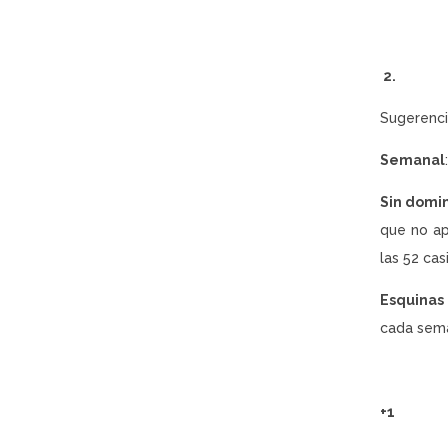
2.
Sugerenci
Semanal
Sin domi
que no ap
las 52 cas
Esquinas
cada sema
+1