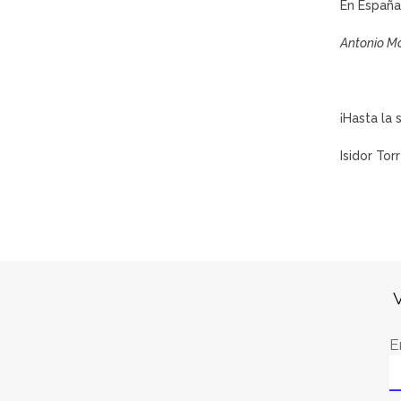
En España
Antonio M
¡Hasta la
Isidor Tor
V
E