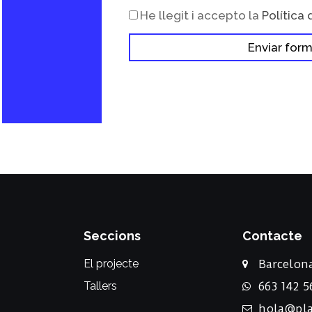
He llegit i accepto la
Política 
Enviar form
Seccions
Contacte
El projecte
Barcelon
Tallers
663 142 5
hola@pla