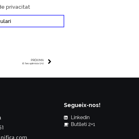
de privacitat
ulari
PRÓXIMA
El faro optimista (2+1)
Segueix-nos!
a
Linkedin
Butlletí 2+1
61
nifica.com