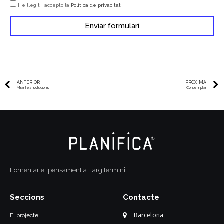
He llegit i accepto la
Política de privacitat
Enviar formulari
ANTERIOR
PRÓXIMA
Mirar les solucions
Contemplar
Fomentar el pensament a llarg termini
Seccions
Contacte
Barcelona
El projecte