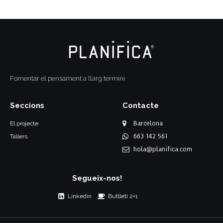
Fomentar el pensament a llarg termini
Seccions
Contacte
Barcelona
El projecte
663 142 561
Tallers
hola@planifica.com
Segueix-nos!
Linkedin
Butlletí 2+1