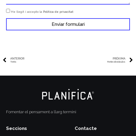
He llegit i accepto la
Política de privacitat
Enviar formulari
ANTERIOR
PRÓXIMA
Tetris
Retira obstáculos
Fomentar el pensament a llarg termini
Seccions
Contacte