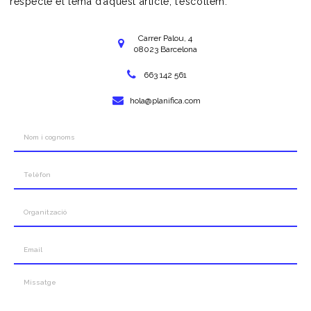
respecte el tema d’aquest article, t’escoltem.
Carrer Palou, 4
08023 Barcelona
663 142 561
hola@planifica.com