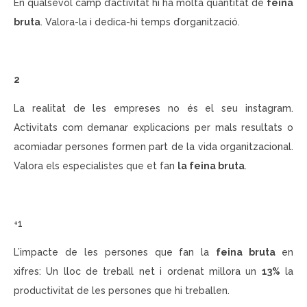
En qualsevol camp d’activitat hi ha molta quantitat de
feina
bruta
. Valora-la i dedica-hi temps d’organització.
2
La realitat de les empreses no és el seu instagram.
Activitats com demanar explicacions per mals resultats o
acomiadar persones formen part de la vida organitzacional.
Valora els especialistes que et fan
la feina bruta
.
+1
L’impacte de les persones que fan la
feina bruta
en
xifres: Un lloc de treball net i ordenat millora un
13%
la
productivitat de les persones que hi treballen.