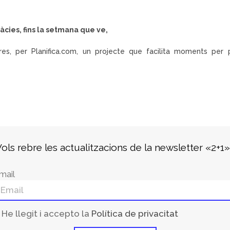
àcies, fins la setmana que ve,
rres, per
Planifica.com,
un projecte que facilita moments per pe
ols rebre les actualitzacions de la newsletter «2+1
mail
He llegit i accepto la
Política de privacitat