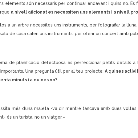
uins elements són necessaris per continuar endavant i quins no. É
erquè
a nivell aficionat es necessiten uns elements i a nivell pr
tos a un arbre necessites uns instruments, per fotografiar la lluna l
saló de casa calen uns instruments, per oferir un concert amb públi
ma de planificació defectuosa és perfeccionar petits detalls a
importants. Una pregunta útil per al teu projecte:
A quines activi
enta minuts i a quines no?
ssita més d’una maleta -va dir mentre tancava amb dues voltes 
- és un turista, no un viatger.»