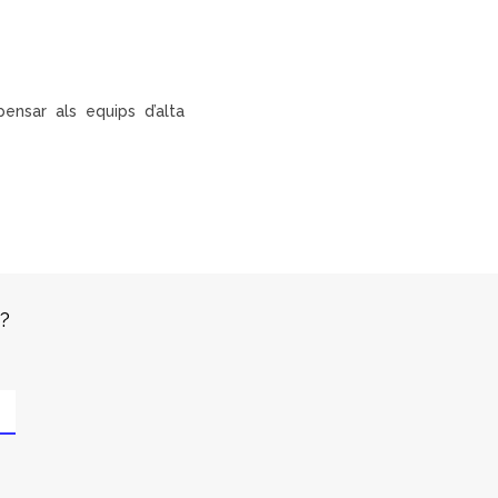
nsar als equips d’alta
»?