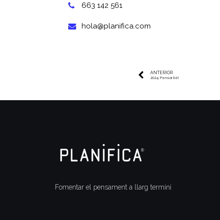
663 142 561
hola@planifica.com
ANTERIOR
2024: Pensar bé!
Fomentar el pensament a llarg termini