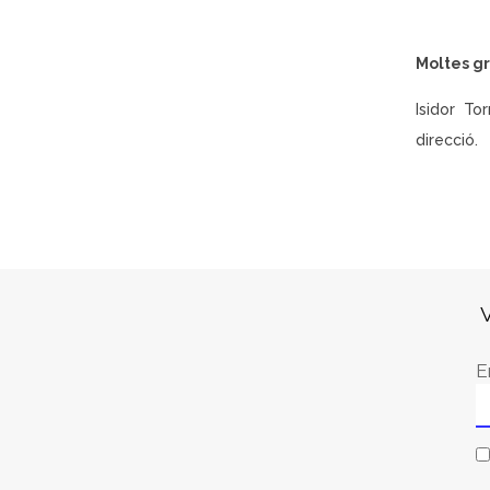
Moltes gr
Isidor To
direcció.
V
E