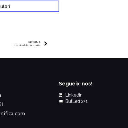
ulari
PRÓXIMA
La tècnica dels cinc sentits
Segueix-nos!
a
Linkedin
Butlletí 2+1
61
nifica.com