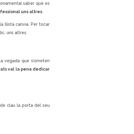
s fonamental saber què es
ofessional uns altres
.
a llista canvia. Per tocar
c, uns altres.
 la vegada que s’ometen
tats val la pena dedicar
de clau la porta del seu