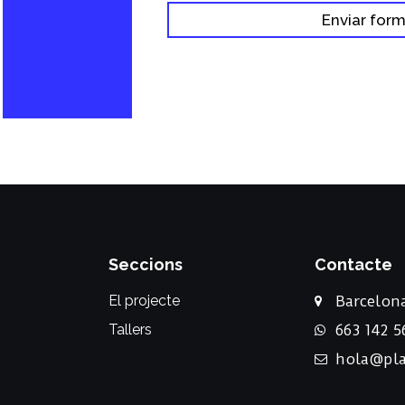
Enviar form
Seccions
Contacte
El projecte
Barcelon
Tallers
663 142 5
hola@pla