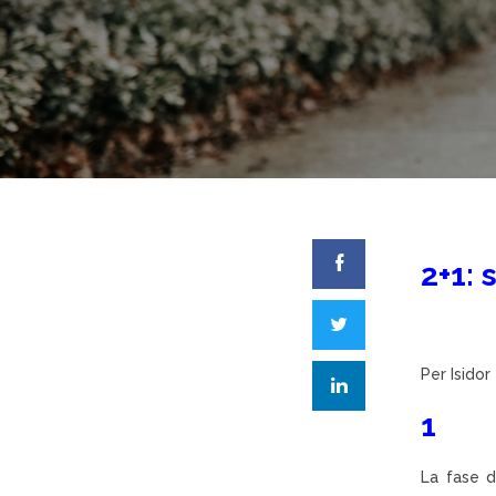
2+1: 
Per
Isidor
1
La fase d