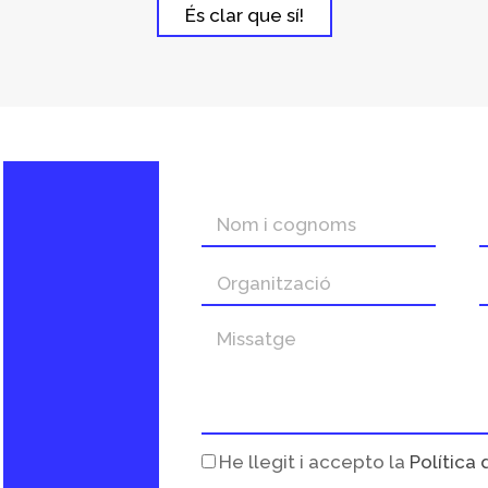
És clar que sí!
He llegit i accepto la
Política 