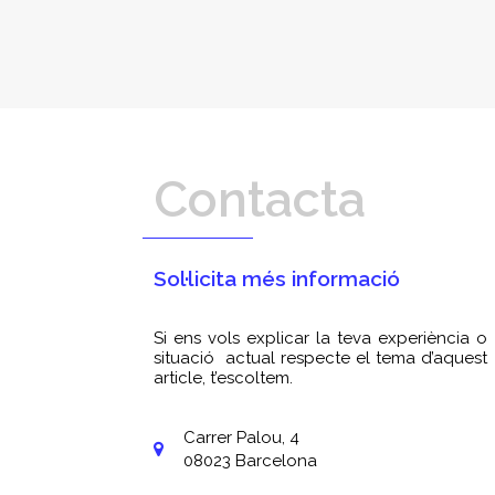
Contacta
Sol·licita més informació
Si ens vols explicar la teva experiència o
situació actual respecte el tema d’aquest
article, t’escoltem.
Carrer Palou, 4
08023 Barcelona