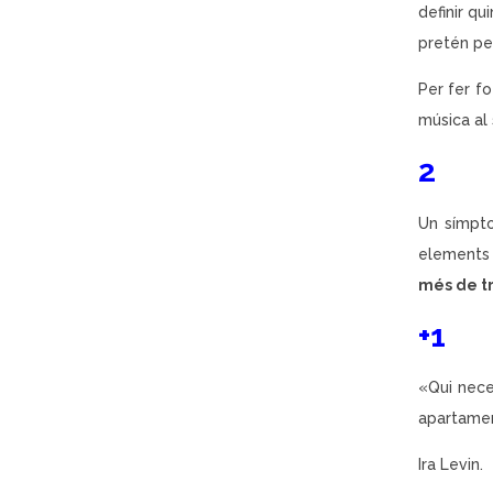
definir q
pretén p
Per fer fo
música al 
2
Un símpto
elements 
més de tr
+1
«Qui nece
apartament
Ira Levin.