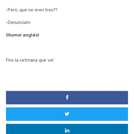
-Però…que no eren tres??
-Denuncia’m
(Humor anglès)
Fins la setmana que ve!